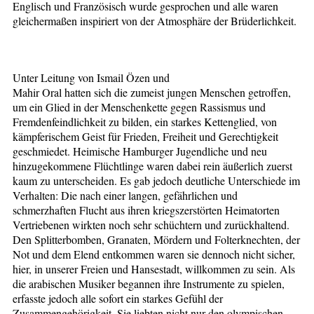
Englisch und Französisch wurde gesprochen und alle waren
gleichermaßen inspiriert von der Atmosphäre der Brüderlichkeit.
Unter Leitung von Ismail Özen und
Mahir Oral hatten sich die zumeist jungen Menschen getroffen,
um ein Glied in der Menschenkette gegen Rassismus und
Fremdenfeindlichkeit zu bilden, ein starkes Kettenglied, von
kämpferischem Geist für Frieden, Freiheit und Gerechtigkeit
geschmiedet. Heimische Hamburger Jugendliche und neu
hinzugekommene Flüchtlinge waren dabei rein äußerlich zuerst
kaum zu unterscheiden. Es gab jedoch deutliche Unterschiede im
Verhalten: Die nach einer langen, gefährlichen und
schmerzhaften Flucht aus ihren kriegszerstörten Heimatorten
Vertriebenen wirkten noch sehr schüchtern und zurückhaltend.
Den Splitterbomben, Granaten, Mördern und Folterknechten, der
Not und dem Elend entkommen waren sie dennoch nicht sicher,
hier, in unserer Freien und Hansestadt, willkommen zu sein. Als
die arabischen Musiker begannen ihre Instrumente zu spielen,
erfasste jedoch alle sofort ein starkes Gefühl der
Zusammengehörigkeit. Sie liebten nicht nur den olympischen