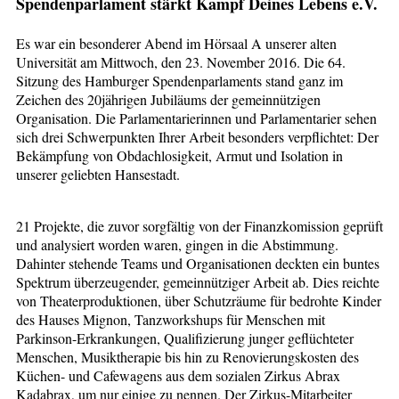
Spendenparlament stärkt Kampf Deines Lebens e.V.
Es war ein besonderer Abend im Hörsaal A unserer alten
Universität am Mittwoch, den 23. November 2016. Die 64.
Sitzung des Hamburger Spendenparlaments stand ganz im
Zeichen des 20jährigen Jubiläums der gemeinnützigen
Organisation. Die Parlamentarierinnen und Parlamentarier sehen
sich drei Schwerpunkten Ihrer Arbeit besonders verpflichtet: Der
Bekämpfung von Obdachlosigkeit, Armut und Isolation in
unserer geliebten Hansestadt.
21 Projekte, die zuvor sorgfältig von der Finanzkomission geprüft
und analysiert worden waren, gingen in die Abstimmung.
Dahinter stehende Teams und Organisationen deckten ein buntes
Spektrum überzeugender, gemeinnütziger Arbeit ab. Dies reichte
von Theaterproduktionen, über Schutzräume für bedrohte Kinder
des Hauses Mignon, Tanzworkshups für Menschen mit
Parkinson-Erkrankungen, Qualifizierung junger geflüchteter
Menschen, Musiktherapie bis hin zu Renovierungskosten des
Küchen- und Cafewagens aus dem sozialen Zirkus Abrax
Kadabrax, um nur einige zu nennen. Der Zirkus-Mitarbeiter