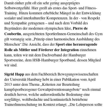
Damit einher geht oft ein sehr gering ausgeprägtes
Selbstwertgefühl. Hier greift als erstes das Sport- und Fitness-
Training. Hinzu kommen erhebliche Mängel in der Entwicklung
sozialer und interkultureller Kompetenzen. In der - von Respekt
und Sympathie getragenen – und nach dem Vorbild des
Pierre de
Begründers der modernen olympischen Idee,
Coubertin
, ausgerichteten SportlerInnen-Gemeinschaft des Gym
gilt vorrangig sein „Prinzip einer harmonischen Ausbildung des
Sport eine herausragende
Menschen“.Die Ansicht, dass der
Rolle als Mittler und Förderer der Integration
einnehmen
kann, teilen wir mit dem Dachverband der Hamburger
Sportvereine, dem HSB-Hamburger Sportbund, dessen Mitglied
wir sind.
Sigrid Happ
aus dem Fachbereich Bewegungswissenschaften
der Universität Hamburg hebt in einer Publikation vom April
2013 unter dem Thema „Kriterien zur Beurteilung
kampfsportbezogener Gewaltpräventionsangebote“ noch einmal
deutlich hervor, welche außerordentliche Bedeutung eine
sorgfältige, wohlbedachte und kontinuierlich betriebene
TrainerInnenschulung im Kontext erlangt: „Die Lehrperson sollte